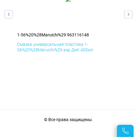
1-56%20%28Maruichi%29 963116148
1-5
Смазка универсальная пластика 1-
Сма
56%20%28Maruichi%29 аэр ДиК 400мл
56%
© Все права защищены.