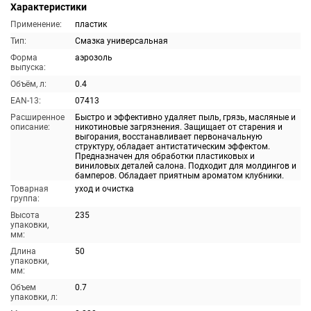
Характеристики
Применение:
пластик
Тип:
Смазка универсальная
Форма
аэрозоль
выпуска:
Объём, л:
0.4
EAN-13:
07413
Расширенное
Быстро и эффективно удаляет пыль, грязь, масляные и
описание:
никотиновые загрязнения. Защищает от старения и
выгорания, восстанавливает первоначальную
структуру, обладает антистатическим эффектом.
Предназначен для обработки пластиковых и
виниловых деталей салона. Подходит для молдингов и
бамперов. Обладает приятным ароматом клубники.
Товарная
уход и очистка
группа:
Высота
235
упаковки,
мм:
Длина
50
упаковки,
мм:
Объем
0.7
упаковки, л: