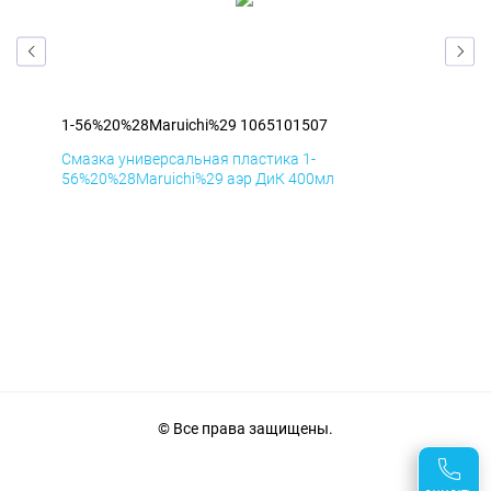
1-56%20%28Maruichi%29 1065101507
1-5
Смазка универсальная пластика 1-
Сма
56%20%28Maruichi%29 аэр ДиК 400мл
56%
© Все права защищены.