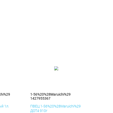
chi%29
1-56%20%28Maruichi%29
1427955367
й 1л.
ПВЕЦ 1-56%20%28Maruichi%29
ДОТ4 910г