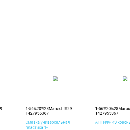
29
1-56%20%28Maruichi%29
1-56%20%28Marui
1427955367
1427955367
я
Смазка универсальная
АНТИФРИЗ красны
пластика 1-