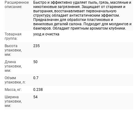
Расширенное
Быстро и эффективно удаляет пыль, грязь, масляные и
описание:
никотиновые загрязнения. Защищает от старения и
выгорания, восстанавливает первоначальную
структуру, обладает антистатическим эффектом.
Предназначен для обработки пластиковых и
виниловых деталей салона. Подходит для молдингов и
бамперов. Обладает приятным ароматом клубники.
Товарная
уход и очистка
группа:
Высота
235
упаковки,
мм:
Длина
50
упаковки,
мм:
Объем
0.7
упаковки, л:
Масса, кг:
0.238
Ширина
54
упаковки,
мм: