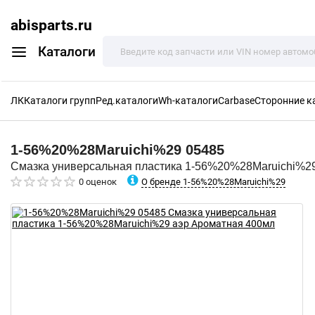
abisparts.ru
Каталоги
ЛК
Каталоги групп
Ред.каталоги
Wh-каталоги
Carbase
Сторонние к
1-56%20%28Maruichi%29
05485
Смазка универсальная пластика 1-56%20%28Maruichi%2
О бренде 1-56%20%28Maruichi%29
0 оценок