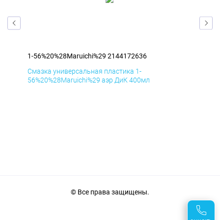
1-56%20%28Maruichi%29 2144172636
1-5
Смазка универсальная пластика 1-
Сма
56%20%28Maruichi%29 аэр ДиК 400мл
56%
© Все права защищены.