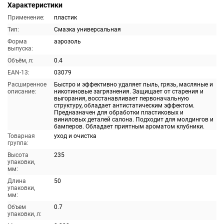
Характеристики
Применение:
пластик
Тип:
Смазка универсальная
Форма
аэрозоль
выпуска:
Объём, л:
0.4
EAN-13:
03079
Расширенное
Быстро и эффективно удаляет пыль, грязь, масляные и
описание:
никотиновые загрязнения. Защищает от старения и
выгорания, восстанавливает первоначальную
структуру, обладает антистатическим эффектом.
Предназначен для обработки пластиковых и
виниловых деталей салона. Подходит для молдингов и
бамперов. Обладает приятным ароматом клубники.
Товарная
уход и очистка
группа:
Высота
235
упаковки,
мм:
Длина
50
упаковки,
мм:
Объем
0.7
упаковки, л: