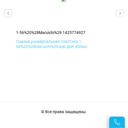
1-56%20%28Maruichi%29 1425774927
1-5
Смазка универсальная пластика 1-
Сма
56%20%28Maruichi%29 аэр ДиК 400мл
56%
© Все права защищены.