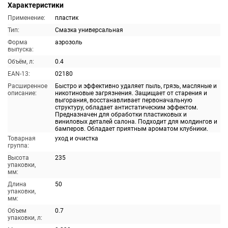
Характеристики
Применение:
пластик
Тип:
Смазка универсальная
Форма
аэрозоль
выпуска:
Объём, л:
0.4
EAN-13:
02180
Расширенное
Быстро и эффективно удаляет пыль, грязь, масляные и
описание:
никотиновые загрязнения. Защищает от старения и
выгорания, восстанавливает первоначальную
структуру, обладает антистатическим эффектом.
Предназначен для обработки пластиковых и
виниловых деталей салона. Подходит для молдингов и
бамперов. Обладает приятным ароматом клубники.
Товарная
уход и очистка
группа:
Высота
235
упаковки,
мм:
Длина
50
упаковки,
мм:
Объем
0.7
упаковки, л: